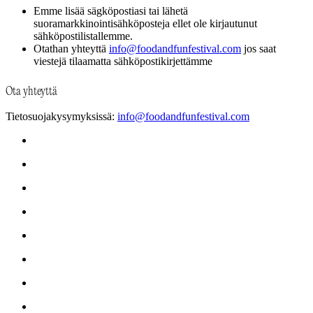
Emme lisää sägköpostiasi tai lähetä
suoramarkkinointisähköposteja ellet ole kirjautunut
sähköpostilistallemme.
Otathan yhteyttä
info@foodandfunfestival.com
jos saat
viestejä tilaamatta sähköpostikirjettämme
Ota yhteyttä
Tietosuojakysymyksissä:
info@foodandfunfestival.com